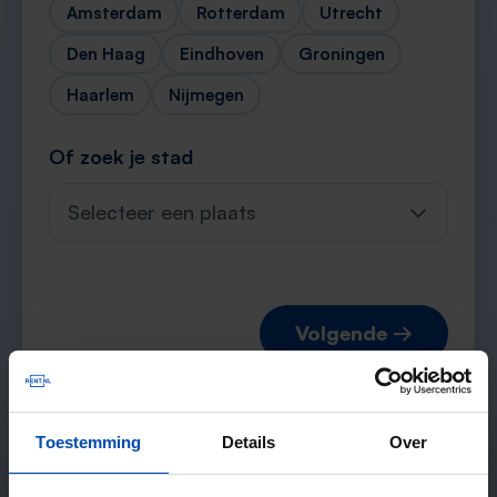
Amsterdam
Rotterdam
Utrecht
Den Haag
Eindhoven
Groningen
Haarlem
Nijmegen
Of zoek je stad
Selecteer een plaats
Volgende →
Toestemming
Details
Over
Verwachte matches