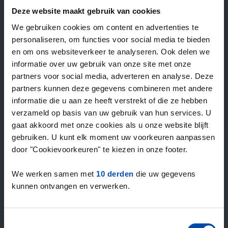
—
/ week
Deze website maakt gebruik van cookies
We gebruiken cookies om content en advertenties te
personaliseren, om functies voor social media te bieden
15+ jaar ervaring met huur & verhuur
en om ons websiteverkeer te analyseren. Ook delen we
9000+ woningen per maand te huur
informatie over uw gebruik van onze site met onze
Binnen 4-8 weken vonden gebruikers een woning
partners voor social media, adverteren en analyse. Deze
100% tevredenheidsgarantie. Niet tevreden?
partners kunnen deze gegevens combineren met andere
Geld terug!
informatie die u aan ze heeft verstrekt of die ze hebben
verzameld op basis van uw gebruik van hun services. U
gaat akkoord met onze cookies als u onze website blijft
4,5
gebruiken. U kunt elk moment uw voorkeuren aanpassen
gemiddeld uit 1037 reviews
door "Cookievoorkeuren" te kiezen in onze footer.
“Top”
— Denise P.
We werken samen met
10 derden
die uw gegevens
kunnen ontvangen en verwerken.
Toestemmingsselectie