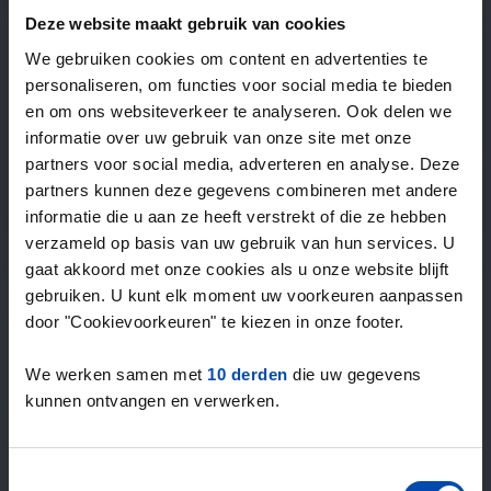
—
/ week
Deze website maakt gebruik van cookies
We gebruiken cookies om content en advertenties te
personaliseren, om functies voor social media te bieden
15+ jaar ervaring met huur & verhuur
en om ons websiteverkeer te analyseren. Ook delen we
9000+ woningen per maand te huur
informatie over uw gebruik van onze site met onze
Binnen 4-8 weken vonden gebruikers een woning
partners voor social media, adverteren en analyse. Deze
100% tevredenheidsgarantie. Niet tevreden?
partners kunnen deze gegevens combineren met andere
Geld terug!
informatie die u aan ze heeft verstrekt of die ze hebben
verzameld op basis van uw gebruik van hun services. U
gaat akkoord met onze cookies als u onze website blijft
4,5
gebruiken. U kunt elk moment uw voorkeuren aanpassen
gemiddeld uit 1031 reviews
door "Cookievoorkeuren" te kiezen in onze footer.
“Geweldig”
— Riannah C.
We werken samen met
10 derden
die uw gegevens
kunnen ontvangen en verwerken.
Toestemmingsselectie