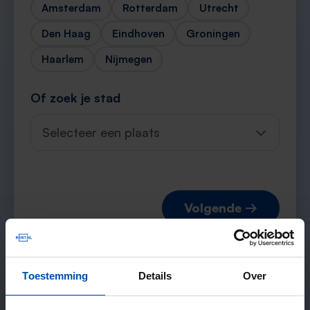
Amsterdam
Rotterdam
Utrecht
Den Haag
Eindhoven
Groningen
Haarlem
Nijmegen
Of zoek je stad
Selecteer een plaats
Volgende →
Toestemming
Details
Over
Verwachte matches