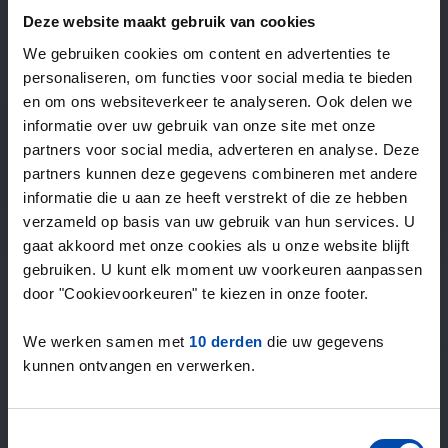
—
/ week
Deze website maakt gebruik van cookies
We gebruiken cookies om content en advertenties te
personaliseren, om functies voor social media te bieden
15+ jaar ervaring met huur & verhuur
en om ons websiteverkeer te analyseren. Ook delen we
9000+ woningen per maand te huur
informatie over uw gebruik van onze site met onze
Binnen 4-8 weken vonden gebruikers een woning
partners voor social media, adverteren en analyse. Deze
100% tevredenheidsgarantie. Niet tevreden?
partners kunnen deze gegevens combineren met andere
Geld terug!
informatie die u aan ze heeft verstrekt of die ze hebben
verzameld op basis van uw gebruik van hun services. U
gaat akkoord met onze cookies als u onze website blijft
4,5
gebruiken. U kunt elk moment uw voorkeuren aanpassen
gemiddeld uit 1044 reviews
door "Cookievoorkeuren" te kiezen in onze footer.
“Top”
— Denise P.
We werken samen met
10 derden
die uw gegevens
kunnen ontvangen en verwerken.
Toestemmingsselectie