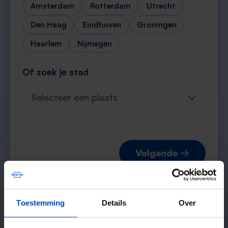
Amsterdam
Rotterdam
Utrecht
Den Haag
Eindhoven
Groningen
Haarlem
Nijmegen
Of zoek je stad
Selecteer een plaats
Volgende →
Toestemming
Details
Over
Verwachte matches